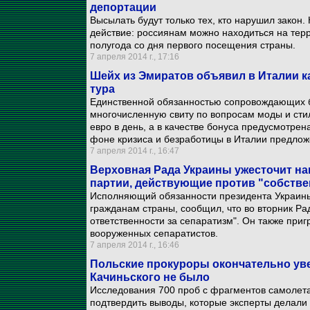
депортации
Высылать будут только тех, кто нарушил закон.
действие: россиянам можно находиться на терр
полугода со дня первого посещения страны.
7 апреля 2014 г., 17:16
Шейх из Эмиратов объявил в Италии ка
тура
Единственной обязанностью сопровождающих бу
многочисленную свиту по вопросам моды и стил
евро в день, а в качестве бонуса предусмотрен
фоне кризиса и безработицы в Италии предлож
7 апреля 2014 г., 16:47
Верховная Рада Украины ужесточит нак
партии, действующие против "собств
Исполняющий обязанности президента Украины
гражданам страны, сообщил, что во вторник Ра
ответственности за сепаратизм". Он также при
вооруженных сепаратистов.
7 апреля 2014 г., 16:46
Польские прокуроры окончательно уве
Качиньского не было
Исследования 700 проб с фрагментов самолета
подтвердить выводы, которые эксперты делали