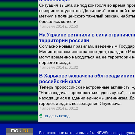
Ситуация вышла из-под контроля во время про
вечеринки студентов "Дельтопия", в которой пр
метнул в полицейского тяжелый рюкзак, набиты
бросились коллеги.
7 апреля 2014 г., 02:53
На Украине вступили в силу ограничен
территории россиян
Согласно новым правилам, введенным Государс
Министерством иностранных дел, граждане Рос
могут временно находиться на ее территории н
первого въезда.
7 апреля 2014 г., 01:32
В Харькове захвачена облгосадминист
российский флаг
Теперь пророссийски настроенные активисты жд
"Наша задача - продержаться здесь сутки", - за
находящимся в здании единомышленникам. Дру
городок и ждать возвращения Януковича.
7 апреля 2014 г., 00:12
на день назад
Все текстовые материалы сайта NEWSru.com доступн