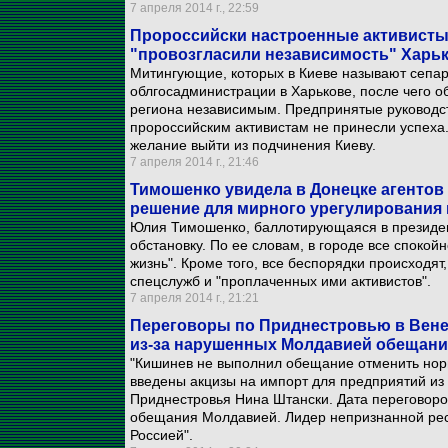
7 апреля 2014 г., 22:59
Пророссийски настроенные активисты
"провозгласили независимость" Харь
Митингующие, которых в Киеве называют сепар
облгосадминистрации в Харькове, после чего 
региона независимым. Предпринятые руководс
пророссийским активистам не принесли успеха.
желание выйти из подчинения Киеву.
7 апреля 2014 г., 21:46
Тимошенко увидела в Донецке агентов
решение для мирного урегулирования 
Юлия Тимошенко, баллотирующаяся в президен
обстановку. По ее словам, в городе все споко
жизнь". Кроме того, все беспорядки происходят
спецслужб и "проплаченных ими активистов".
7 апреля 2014 г., 21:21
Переговоры по Приднестровью в Вене
из-за нарушенных Молдавией обещан
"Кишинев не выполнил обещание отменить нор
введены акцизы на импорт для предприятий из 
Приднестровья Нина Штански. Дата переговор
обещания Молдавией. Лидер непризнанной респ
Россией".