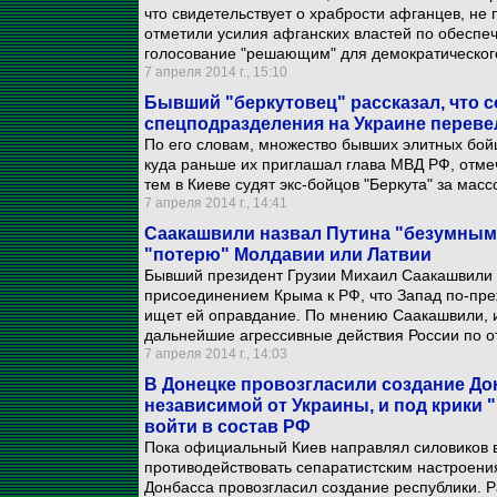
что свидетельствует о храбрости афганцев, не 
отметили усилия афганских властей по обеспе
голосование "решающим" для демократическог
7 апреля 2014 г., 15:10
Бывший "беркутовец" рассказал, что
спецподразделения на Украине переве
По его словам, множество бывших элитных бойц
куда раньше их приглашал глава МВД РФ, отмеч
тем в Киеве судят экс-бойцов "Беркута" за мас
7 апреля 2014 г., 14:41
Саакашвили назвал Путина "безумным
"потерю" Молдавии или Латвии
Бывший президент Грузии Михаил Саакашвили с
присоединением Крыма к РФ, что Запад по-пре
ищет ей оправдание. По мнению Саакашвили, и
дальнейшие агрессивные действия России по о
7 апреля 2014 г., 14:03
В Донецке провозгласили создание До
независимой от Украины, и под крики 
войти в состав РФ
Пока официальный Киев направлял силовиков в
противодействовать сепаратистским настроени
Донбасса провозгласил создание республики. 