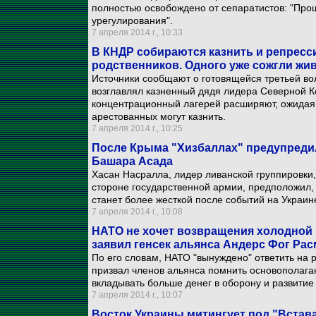
полностью освобождено от сепаратистов: "Про
урегулирования".
7 апреля 2014 г., 10:33
В КНДР собираются казнить и репресс
родственников. Одного уже сожгли жи
Источники сообщают о готовящейся третьей вол
возглавлял казненный дядя лидера Северной К
концентрационный лагерей расширяют, ожидая
арестованных могут казнить.
7 апреля 2014 г., 10:25
После Крыма "Хизбаллах" предупредил
Башара Асада
Хасан Насралла, лидер ливанской группировки
стороне государственной армии, предположил, 
станет более жесткой после событий на Украин
7 апреля 2014 г., 10:08
НАТО не хочет возвращения холодной 
заявил генсек альянса Андерс Фог Ра
По его словам, НАТО "вынуждено" ответить на 
призвал членов альянса помнить основополагающ
вкладывать больше денег в оборону и развити
7 апреля 2014 г., 10:07
Восток Украины митингует под "Встава