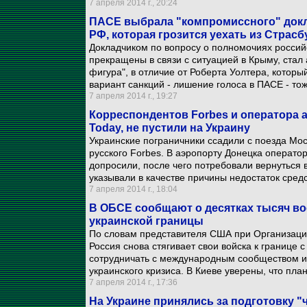
7 апреля 2014 г., 20:24
ПАСЕ выбрала "компромиссного" докл
РФ, которая грозится уехать из Страсб
Докладчиком по вопросу о полномочиях российс
прекращены в связи с ситуацией в Крыму, ста
фигура", в отличие от Роберта Уолтера, котор
вариант санкций - лишение голоса в ПАСЕ - тож
7 апреля 2014 г., 19:27
Корреспондентов Forbes и оператора а
Today, не пустили на Украину
Украинские пограничники ссадили с поезда Мос
русского Forbes. В аэропорту Донецка операто
допросили, после чего потребовали вернуться 
указывали в качестве причины недостаток сред
7 апреля 2014 г., 18:04
В ОБСЕ сообщают о десятках тысяч в
украинской границы
По словам представителя США при Организации
Россия снова стягивает свои войска к границе
сотрудничать с международным сообществом и 
украинского кризиса. В Киеве уверены, что пл
7 апреля 2014 г., 17:36
На Украине принялись за подготовку "