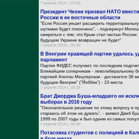
7 апреля 2014 г., 07:43
Президент Чехии призвал НАТО ввести 
России в ее восточные области
"Если Россия решит расширить территориальную
шутками будет покончено", - подчеркнул Мило
смириться с тем, что Крым стал частью России
будущем Украине возвращен не будет".
7 апреля 2014 г., 06:20
В Венгрии правящей партии удалось у
парламент
Партия ФИДЕС получает, по последним подсчет
Ближайшим соперникам - леволиберальному бло
партией Атиллы Мештерхази - достанется 38 ме
будущее Венгрии" ("Йоббик") - 23 места.
7 апреля 2014 г., 05:39
Брат Джорджа Буша-младшего не исклю
выборах в 2016 году
"Окончательное решение по этому вопросу я пр
стараюсь об этом не думать", - заявил Джеб Б
1999 по 2007 годы и был одним из самых попул
7 апреля 2014 г., 04:40
Потасовка студентов с полицией в Кал
в больницах