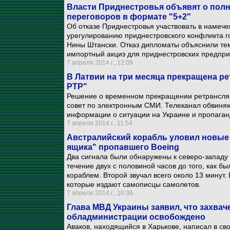
Власти Приднестровья объявят о полн
переговоров в формате "5+2"
Об отказе Приднестровья участвовать в намече
урегулированию приднестровского конфликта г
Нины Штански. Отказ дипломаты объяснили те
импортный акциз для приднестровских предпри
7 апреля 2014 г., 12:09
В Латвии на три месяца прекращена ре
РТР"
Решение о временном прекращении ретрансля
совет по электронным СМИ. Телеканал обвиняю
информации о ситуации на Украине и пропаган
7 апреля 2014 г., 11:54
Австралийский корабль уловил новые 
ящика" пропавшего Boeing
Два сигнала были обнаружены к северо-западу
течение двух с половиной часов до того, как б
кораблем. Второй звучал всего около 13 минут.
которые издают самописцы самолетов.
7 апреля 2014 г., 10:36
Глава МВД Украины заявил, что захвач
обладминистрации освобождено
Аваков, находящийся в Харькове, написал в св