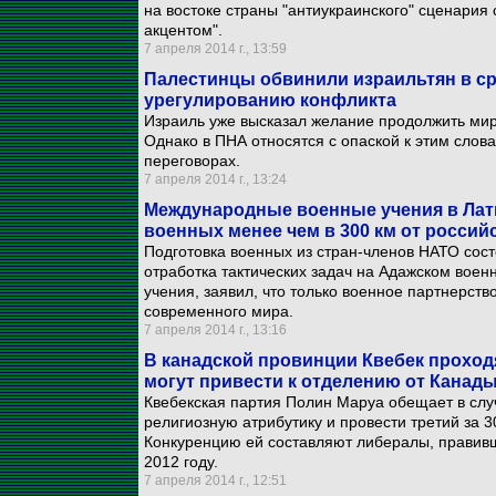
на востоке страны "антиукраинского" сценария
акцентом".
7 апреля 2014 г., 13:59
Палестинцы обвинили израильтян в с
урегулированию конфликта
Израиль уже высказал желание продолжить мир
Однако в ПНА относятся с опаской к этим слов
переговорах.
7 апреля 2014 г., 13:24
Международные военные учения в Латв
военных менее чем в 300 км от россий
Подготовка военных из стран-членов НАТО состо
отработка тактических задач на Адажском вое
учения, заявил, что только военное партнерств
современного мира.
7 апреля 2014 г., 13:16
В канадской провинции Квебек прохо
могут привести к отделению от Канад
Квебекская партия Полин Маруа обещает в слу
религиозную атрибутику и провести третий за 
Конкуренцию ей составляют либералы, правивш
2012 году.
7 апреля 2014 г., 12:51