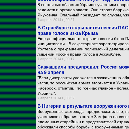
В восточных областях Украины участники проро
ведомств и органов власти. Они строят баррик
Януковича. Опальный президент, по слухам, уж
7 апреля 2014 г., 09:37
В Страсбурге открывается сессия ПАС
права голоса из-за Крыма
Еще до официального открытия сессии бюро П
инициативами". В секретариате зарегистриров
Уолтера о прекращении полномочий делегации
лишении России права голоса в Ассамблее.
7 апреля 2014 г., 09:17
Саакашвили предупредил: Россия може
на 9 апреля
"Если диверсанты удержатся в захваченных об
часов, то российская армия вторгнется в Украин
Facebook, отметив, что "сейчас главное - пол
Украины".
7 апреля 2014 г., 08:39
В Нигерии в результате вооруженного 
Вооруженные скотоводы, предположительно, п
участников собрания в штате Замфара на севе
племенных старейшин и представителей отряд
обсуждали способы борьбы с вооруженными гра