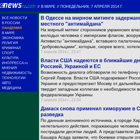
//
В МИРЕ
//
ПОНЕДЕЛЬНИК, 7 АПРЕЛЯ 2014 Г.
В Одессе на мирном митинге задержа
ВСЕ НОВОСТИ
В РОССИИ
местного "антимайдана"
ПАНДЕМИЯ
На мирный митинг сторонников украинских вла
В МИРЕ
молодых человека с имперским флагом, воору
ЭКОНОМИКА
Активисты "антимайдана", вставшего палаточн
РЕЛИГИЯ
"добровольцами", которые, скорее всего, хотел
КРИМИНАЛ
7 апреля 2014 г., 23:47
СПОРТ
КУЛЬТУРА
Власти США надеются в ближайшие дни
ИНОПРЕССА.ru
Россией, Украиной и ЕС
МНЕНИЯ
Возможность диалога обговорили по телефону 
НЕДВИЖИМОСТЬ
Сергей Лавров. Власти США подозревают Росси
ТЕХНОЛОГИИ
АВТО
Украине и предостерегают Москву от дальнейш
МЕДИЦИНА
твердит западным коллегам о необходимости 
федерализации Украины.
7 апреля 2014 г., 23:34
Дамаск снова применил химоружие в С
разведка
По данным анонимного источника, в городе Ха
нелетального действия, поражающее человека н
пострадали десятки людей. А представители Д
Башара Асада заявили, что боевики открыли ог