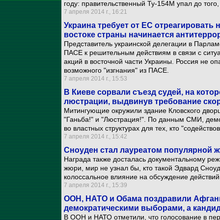
году: правительственный Ту-154М упал до того,
7 апреля 2014 г., 16:21
Украина требует от ЕС отреагировать 
востоке страны начинается антитерро
Представитель украинской делегации в Парлам
ПАСЕ к решительным действиям в связи с ситу
акций в восточной части Украины. Россия не о
возможного "изгнания" из ПАСЕ.
7 апреля 2014 г., 15:53
В Киеве сорвали съезд судей, на кото
люстрации, выдвинув требование скор
Митингующие окружили здание Кловского дворца
"Ганьба!" и "Люстрация!". По данным СМИ, дем
во властных структурах для тех, кто "содейств
7 апреля 2014 г., 15:42
Сноуден стал лауреатом популярной ж
Награда также досталась документальному реж
жюри, мир не узнал бы, кто такой Эдвард Сноу
колоссальное влияние на обсуждение действий
7 апреля 2014 г., 15:39
ООН, НАТО и Обама поздравили Афган
демократическими выборами, а канди
В ООН и НАТО отметили, что голосование в пе