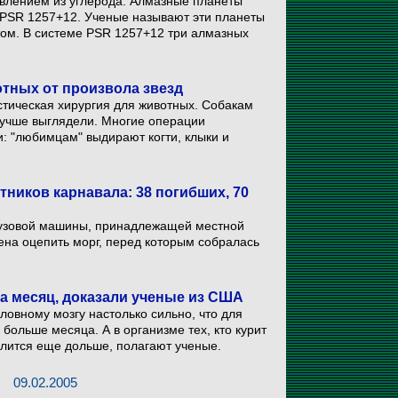
влением из углерода. Алмазные планеты
PSR 1257+12. Ученые называют эти планеты
ом. В системе PSR 1257+12 три алмазных
тных от произвола звезд
стическая хирургия для животных. Собакам
лучше выглядели. Многие операции
 "любимцам" выдирают когти, клыки и
тников карнавала: 38 погибших, 70
грузовой машины, принадлежащей местной
на оцепить морг, перед которым собралась
на месяц, доказали ученые из США
ловному мозгу настолько сильно, что для
больше месяца. А в организме тех, кто курит
длится еще дольше, полагают ученые.
09.02.2005