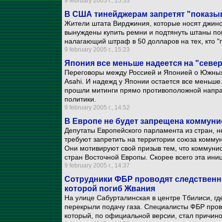
9 february 2005 г., 15:33
В США тинейджерам запретят "показы
Жители штата Вирджиния, которые носят джинсы
вынуждены купить ремни и подтянуть штаны по
налагающий штраф в 50 долларов на тех, кто "
9 february 2005 г., 15:23
Япония все меньше надеется на "севе
Переговоры между Россией и Японией о Южных 
Asahi. И надежд у Японии остается все меньш
прошли митинги прямо противоположной напра
политики.
9 february 2005 г., 14:52
В Европе не будет запрещена коммуни
Депутаты Европейского парламента из стран, 
требуют запретить на территории союза коммун
Они мотивируют свой призыв тем, что коммуни
стран Восточной Европы. Скорее всего эта ини
9 february 2005 г., 14:37
Сотрудники ФБР проводят следственны
которой погиб Жвания
На улице Сабурталинская в центре Тбилиси, гд
перекрыли подачу газа. Специалисты ФБР пров
который, по официальной версии, стал причин