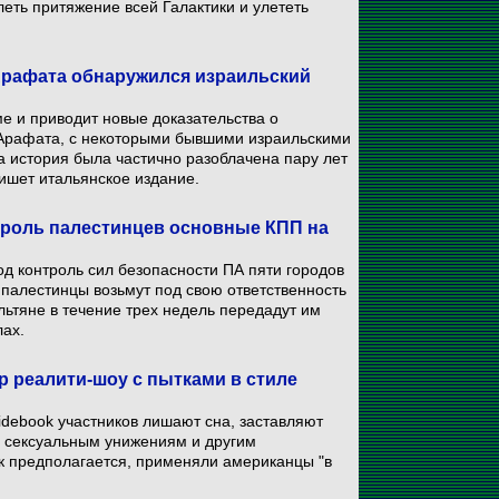
леть притяжение всей Галактики и улететь
ми Арафата обнаружился израильский
ме и приводит новые доказательства о
Арафата, с некоторыми бывшими израильскими
а история была частично разоблачена пару лет
ишет итальянское издание.
троль палестинцев основные КПП на
д контроль сил безопасности ПА пяти городов
 палестинцы возьмут под свою ответственность
льтяне в течение трех недель передадут им
ах.
р реалити-шоу с пытками в стиле
debook участников лишают сна, заставляют
и сексуальным унижениям и другим
к предполагается, применяли американцы "в