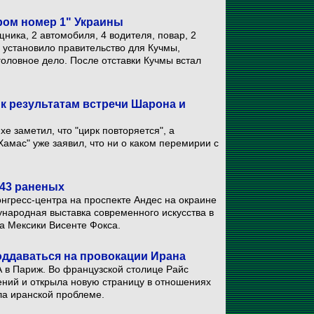
ером номер 1" Украины
щника, 2 автомобиля, 4 водителя, повар, 2
 установило правительство для Кучмы,
головное дело. После отставки Кучмы встал
 к результатам встречи Шарона и
е заметил, что "цирк повторяется", а
Хамас" уже заявил, что ни о каком перемирии с
43 раненых
нгресс-центра на проспекте Андес на окраине
народная выставка современного искусства в
а Мексики Висенте Фокса.
оддаваться на провокации Ирана
А в Париж. Во французской столице Райс
ний и открыла новую страницу в отношениях
а иранской проблеме.