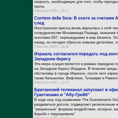
скорость, необходимую для того, чтобы преодо
прочь.
9 february 2005 г., 16:51
Corriere della Sera: В охоте за счета
след
Иностранная пресса вновь вернулась к этой те
сотрудничестве Мохаммеда Рашида, казначея 
агентами 007, перешедшими в мир бизнеса. Эт
назад, но сегодня обросла новыми деталями, п
9 february 2005 г., 16:20
Израиль согласился передать под кон
Западном берегу
Эта мера осуществляется в рамках передачи по
на Западном берегу Иордана. В течение среды
обстановку в городе Иерихон, после чего израи
также Калькилию, Вифлеем, Тулькарм и Рамалл
9 february 2005 г., 15:55
Британский телеканал запускает в эфи
Гуантанамо и "Абу-Грейб"
В ходе шоу под названием The Guantanamo Gui
раздеваться догола, подвергают религиозным 
"умеренным" формам воздействия, которые, ка
борьбе с терроризмом".