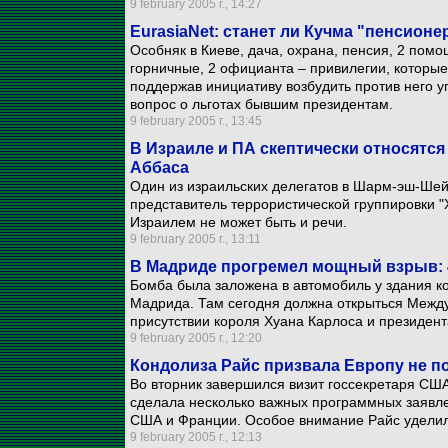
9 february 2005 г., 14:27
EurasiaNet: cтанет ли Кучма "пенсион
Особняк в Киеве, дача, охрана, пенсия, 2 помо
горничные, 2 официанта – привилегии, которые
поддержав инициативу возбудить против него у
вопрос о льготах бывшим президентам.
9 february 2005 г., 13:45
В Израиле и ПА скептически относятся
Аббаса
Один из израильских делегатов в Шарм-эш-Шейх
представитель террористической группировки "
Израилем не может быть и речи.
9 february 2005 г., 13:11
В Мадриде прогремел мощный взрыв: 
Бомба была заложена в автомобиль у здания ко
Мадрида. Там сегодня должна открыться Между
присутствии короля Хуана Карлоса и президент
9 february 2005 г., 12:20
Кондолиза Райс призвала Европу не п
Во вторник завершился визит госсекретаря СШ
сделала несколько важных программных заявле
США и Франции. Особое внимание Райс уделил
9 february 2005 г., 12:13