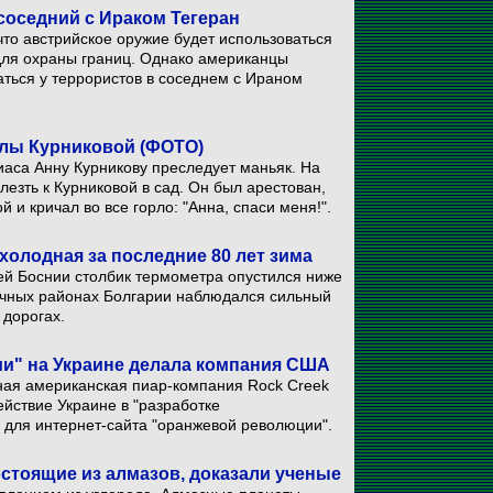
оседний с Ираком Тегеран
что австрийское оружие будет использоваться
для охраны границ. Однако американцы
аться у террористов в соседнем с Ираном
ллы Курниковой (ФОТО)
иаса Анну Курникову преследует маньяк. На
езть к Курниковой в сад. Он был арестован,
 и кричал во все горло: "Анна, спаси меня!".
холодная за последние 80 лет зима
ней Боснии столбик термометра опустился ниже
точных районах Болгарии наблюдался сильный
 дорогах.
и" на Украине делала компания США
ная американская пиар-компания Rock Creek
ействие Украине в "разработке
 для интернет-сайта "оранжевой революции".
стоящие из алмазов, доказали ученые