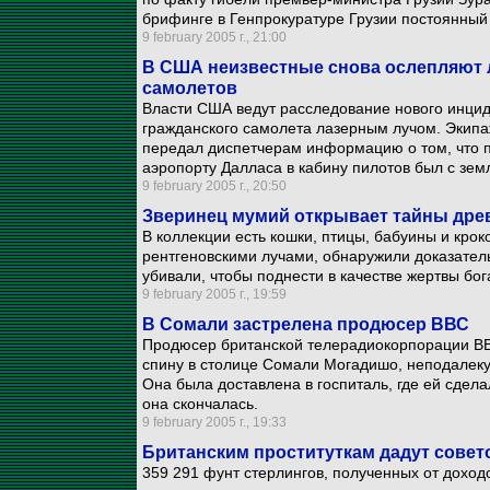
брифинге в Генпрокуратуре Грузии постоянный
9 february 2005 г., 21:00
В США неизвестные снова ослепляют 
самолетов
Власти США ведут расследование нового инцид
гражданского самолета лазерным лучом. Экипаж
передал диспетчерам информацию о том, что п
аэропорту Далласа в кабину пилотов был с зем
9 february 2005 г., 20:50
Зверинец мумий открывает тайны дре
В коллекции есть кошки, птицы, бабуины и кро
рентгеновскими лучами, обнаружили доказатель
убивали, чтобы поднести в качестве жертвы бог
9 february 2005 г., 19:59
В Сомали застрелена продюсер ВВС
Продюсер британской телерадиокорпорации BB
спину в столице Сомали Могадишо, неподалеку о
Она была доставлена в госпиталь, где ей сдел
она скончалась.
9 february 2005 г., 19:33
Британским проституткам дадут совет
359 291 фунт стерлингов, полученных от доход