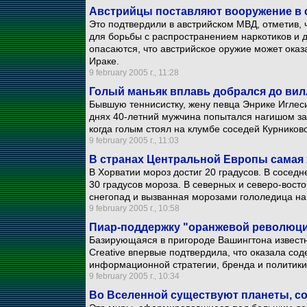
Австрийцы поставляют вооружение в с
Это подтвердили в австрийском МВД, отметив, 
для борьбы с распространением наркотиков и 
опасаются, что австрийское оружие может оказ
Ираке.
9 february 2005 г., 11:28
Голый маньяк вплавь добрался до ви
Бывшую теннисистку, жену певца Энрике Иглес
днях 40-летний мужчина попытался нагишом зал
когда голым стоял на клумбе соседей Курниковой
9 february 2005 г., 11:03
В странах Центральной Европы самая 
В Хорватии мороз достиг 20 градусов. В сосед
30 градусов мороза. В северных и северо-вос
снегопад и вызванная морозами гололедица на
9 february 2005 г., 10:58
Пиар-поддержку "оранжевой революци
Базирующаяся в пригороде Вашингтона извест
Creative впервые подтвердила, что оказала сод
информационной стратегии, бренда и политики
9 february 2005 г., 10:34
Во Вселенной существуют планеты, со