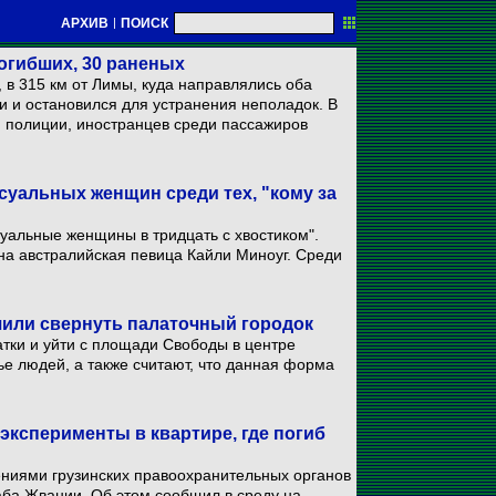
АРХИВ
|
ПОИСК
погибших, 30 раненых
 в 315 км от Лимы, куда направлялись оба
ги и остановился для устранения неполадок. В
м полиции, иностранцев среди пассажиров
уальных женщин среди тех, "кому за
уальные женщины в тридцать с хвостиком".
а австралийская певица Кайли Миноуг. Среди
шили свернуть палаточный городок
тки и уйти с площади Свободы в центре
ье людей, а также считают, что данная форма
ксперименты в квартире, где погиб
ениями грузинских правоохранительных органов
аба Жвании. Об этом сообщил в среду на