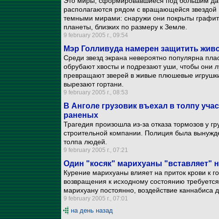
Это миры, сформировавшиеся под большим да
располагаются рядом с вращающейся звездой 
темными мирами: снаружи они покрыты графит
планеты, близких по размеру к Земле.
9 february 2005 г., 09:54
Мэр Голливуда намерен защитить живо
Среди звезд экрана невероятно популярна пла
обрубают хвосты и подрезают уши, чтобы они 
превращают зверей в живые плюшевые игрушки:
вырезают гортани.
9 february 2005 г., 08:53
В Анголе грузовик въехал в толпу учас
раненых
Трагедия произошла из-за отказа тормозов у 
строительной компании. Полиция была вынужде
толпа людей.
9 february 2005 г., 07:21
Один "косяк" марихуаны "вставляет" 
Курение марихуаны влияет на приток крови к го
возвращения к исходному состоянию требуется 
марихуану постоянно, воздействие каннабиса 
9 february 2005 г., 07:01
на день назад