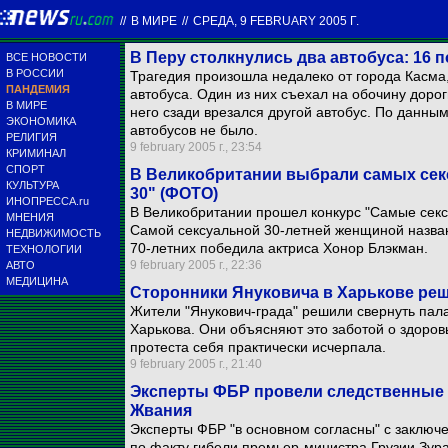
//
В МИРЕ
//
СРЕДА, 9 FEBRUARY 2005 Г.
В Перу столкнулись два автобуса: 16 
ВСЕ НОВОСТИ
В РОССИИ
Трагедия произошла недалеко от города Касма,
ПАНДЕМИЯ
автобуса. Один из них съехал на обочину доро
В МИРЕ
него сзади врезался другой автобус. По данны
ЭКОНОМИКА
автобусов не было.
РЕЛИГИЯ
9 february 2005 г., 23:54
КРИМИНАЛ
СПОРТ
В Великобритании выбрали самых секс
КУЛЬТУРА
30" (ФОТО)
ИНОПРЕССА.ru
В Великобритании прошел конкурс "Самые секс
МНЕНИЯ
Самой сексуальной 30-летней женщиной назван
НЕДВИЖИМОСТЬ
70-летних победила актриса Хонор Блэкман.
ТЕХНОЛОГИИ
9 february 2005 г., 22:36
АВТО
МЕДИЦИНА
Сторонники Януковича в Харькове ре
Жители "Янукович-града" решили свернуть пала
Харькова. Они объясняют это заботой о здоров
протеста себя практически исчерпала.
9 february 2005 г., 21:40
Эксперты ФБР провели следственные э
Жвания
Эксперты ФБР "в основном согласны" с заключ
по факту гибели премьер-министра Грузии Зур