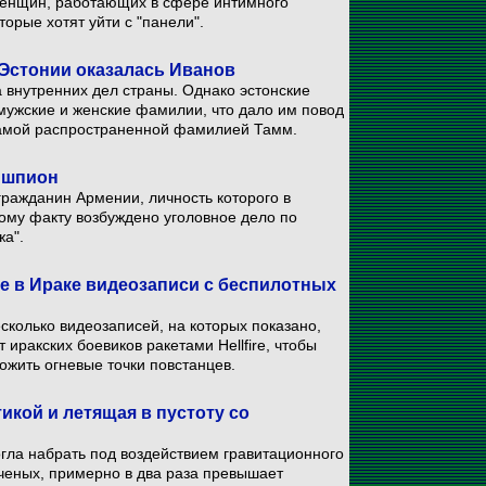
 женщин, работающих в сфере интимного
торые хотят уйти с "панели".
Эстонии оказалась Иванов
 внутренних дел страны. Однако эстонские
мужские и женские фамилии, что дало им повод
самой распространенной фамилией Тамм.
 шпион
гражданин Армении, личность которого в
тому факту возбуждено уголовное дело по
жа".
 в Ираке видеозаписи с беспилотных
колько видеозаписей, на которых показано,
 иракских боевиков ракетами Hellfire, чтобы
жить огневые точки повстанцев.
икой и летящая в пустоту со
гла набрать под воздействием гравитационного
ученых, примерно в два раза превышает