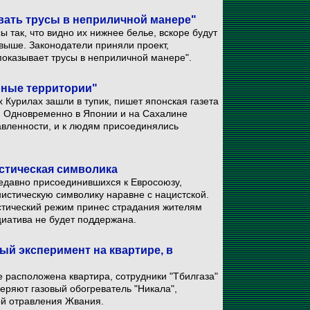
вать трусы в неприличной манере"
 так, что видно их нижнее белье, вскоре будут
выше. Законодатели приняли проект,
показывает трусы в неприличной манере".
рные территории"
Курилах зашли в тупик, пишет японская газета
е. Одновременно в Японии и на Сахалине
вленности, и к людям присоединялись
стическая символика
недавно присоединившихся к Евросоюзу,
истическую символику наравне с нацистской.
стический режим принес страдания жителям
циатива не будет поддержана.
й эксперимент на квартире, в
е расположена квартира, сотрудники "Тбилгаза"
еряют газовый обогреватель "Никала",
ой отравления Жвания.