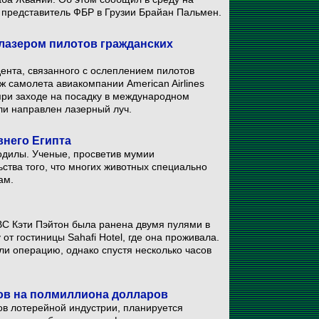
 представитель ФБР в Грузии Брайан Пальмен.
лазером пилотов гражданских
ента, связанного с ослеплением пилотов
 самолета авиакомпании American Airlines
ри заходе на посадку в международном
ли направлен лазерный луч.
внего Египта
кодилы. Ученые, просветив мумии
ства того, что многих животных специально
ам.
C Кэти Пэйтон была ранена двумя пулями в
т гостиницы Sahafi Hotel, где она проживала.
али операцию, однако спустя несколько часов
ов на полмиллиона долларов
ов лотерейной индустрии, планируется