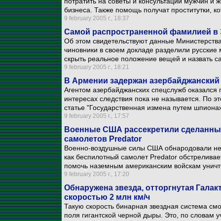
потратить на советы и консультации мужчин и
бизнеса. Также помощь получат проститутки, ко
9 february 2005 г., 18:37
Самой распространенной фамилией в 
Об этом свидетельствуют данные Министерства
чиновники в своем докладе разделили русские 
скрыть реальное положение вещей и назвать 
9 february 2005 г., 18:21
В Армении задержан азербайджанский
Агентом азербайджанских спецслужб оказался 
интересах следствия пока не называется. По э
статье "Государственная измена путем шпиона
9 february 2005 г., 17:57
Военные США рассекретили сделанные
самолетов Predator
Военно-воздушные силы США обнародовали нес
как беспилотный самолет Predator обстреливает
помочь наземным американским войскам уничто
9 february 2005 г., 17:20
Обнаружена звезда, отторгнутая Галакт
скоростью 2 млн км/ч
Такую скорость бинарная звездная система смо
поля гигантской черной дыры. Это, по словам 