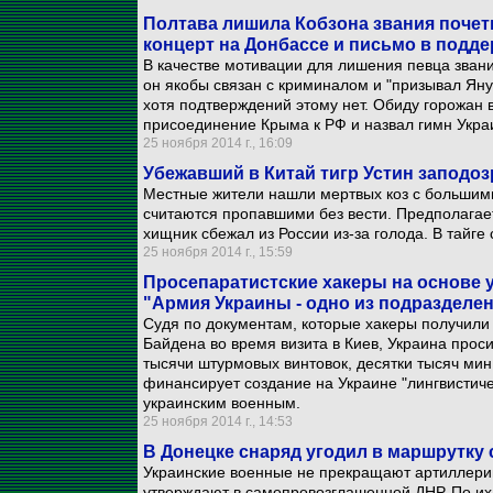
Полтава лишила Кобзона звания почет
концерт на Донбассе и письмо в подд
В качестве мотивации для лишения певца звани
он якобы связан с криминалом и "призывал Яну
хотя подтверждений этому нет. Обиду горожан 
присоединение Крыма к РФ и назвал гимн Укра
25 ноября 2014 г., 16:09
Убежавший в Китай тигр Устин заподоз
Местные жители нашли мертвых коз с большим
считаются пропавшими без вести. Предполагает
хищник сбежал из России из-за голода. В тайг
25 ноября 2014 г., 15:59
Просепаратистские хакеры на основе 
"Армия Украины - одно из подразделе
Судя по документам, которые хакеры получили 
Байдена во время визита в Киев, Украина проси
тысячи штурмовых винтовок, десятки тысяч мин
финансирует создание на Украине "лингвистич
украинским военным.
25 ноября 2014 г., 14:53
В Донецке снаряд угодил в маршрутку
Украинские военные не прекращают артиллери
утверждают в самопровозглашенной ДНР. По и