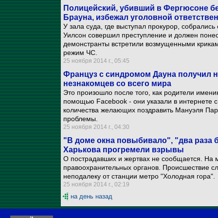
Полицейский, убивший в Фергюсоне б
Брауна, избежал уголовной ответстве
У зала суда, где выступал прокурор, собрались
Уилсон совершил преступление и должен поне
демонстранты встретили возмущенными криками
режим ЧС.
25 ноября 2014 г., 05:45
Француз с синдромом Дауна получил на
незнакомцев со всего мира
Это произошло после того, как родители имени
помощью Facebook - они указали в интернете с
количества желающих поздравить Мануэля Пари
проблемы.
25 ноября 2014 г., 04:30
"В доме окна повыбивало", "два раза 
Харькова прогремели взрывы
О пострадавших и жертвах не сообщается. На 
правоохранительных органов. Происшествие сл
неподалеку от станции метро "Холодная гора".
25 ноября 2014 г., 02:19
на день назад