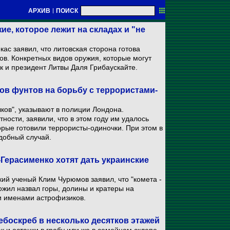
АРХИВ
|
ПОИСК
ие, которое лежит на складах и "не
с заявил, что литовская сторона готова
в. Конкретных видов оружия, которые могут
к и президент Литвы Даля Грибаускайте.
в фунтов на борьбу с террористами-
лков", указывают в полиции Лондона.
ности, заявили, что в этом году им удалось
орые готовили террористы-одиночки. При этом в
добный случай.
Герасименко хотят дать украинские
ий ученый Клим Чурюмов заявил, что "комета -
ожил назвал горы, долины и кратеры на
и именами астрофизиков.
ебоскреб в несколько десятков этажей