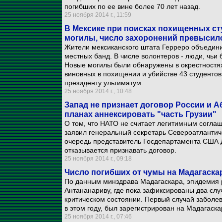
погибших по ее вине более 70 лет назад.
25 ноября 2014 г., 11:59
В Мексике при поисках похищенных ст
могилы, число захоронений превысил
Жители мексиканского штата Герреро объедини
местных банд. В числе волонтеров - люди, чьи 
Новые могилы были обнаружены в окрестностях 
виновных в похищении и убийстве 43 студенто
президенту ультиматум.
25 ноября 2014 г., 10:48
Запад не признает договор России и А
планах аннексировать "часть Грузии"
О том, что НАТО не считает легитимным согла
заявил генеральный секретарь Североатлантич
очередь представитель Госдепартамента США 
отказывается признавать договор.
25 ноября 2014 г., 09:18
Число погибших от чумы на Мадагаскар
По данным минздрава Мадагаскара, эпидемия 
Антананариву, где пока зафиксированы два слу
критическом состоянии. Первый случай заболев
в этом году, был зарегистрирован на Мадагаска
25 ноября 2014 г., 07:46