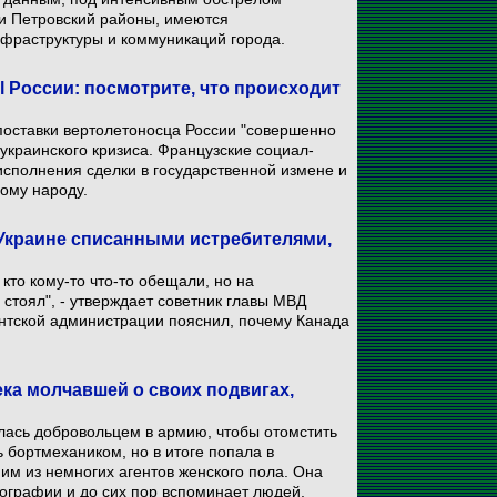
 и Петровский районы, имеются
фраструктуры и коммуникаций города.
l России: посмотрите, что происходит
 поставки вертолетоносца России "совершенно
 украинского кризиса. Французские социал-
исполнения сделки в государственной измене и
ому народу.
 Украине списанными истребителями,
кто кому-то что-то обещали, но на
 стоял", - утверждает советник главы МВД
ентской администрации пояснил, почему Канада
ка молчавшей о своих подвигах,
алась добровольцем в армию, чтобы отомстить
ь бортмехаником, но в итоге попала в
им из немногих агентов женского пола. Она
иографии и до сих пор вспоминает людей,