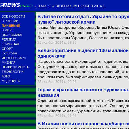
//
В МИРЕ
//
ВТОРНИК, 25 НОЯБРЯ 2014 Г.
В Литве готовы отдать Украине то оруж
ВСЕ НОВОСТИ
В РОССИИ
нужно" литовской армии
ПАНДЕМИЯ
Глава Министерства обороны Литвы Юозас Олека
В МИРЕ
оказать помощь Украине вооружением со складо
ЭКОНОМИКА
быть поставлены Украине, Олекас не назвал, ка
РЕЛИГИЯ
25 ноября 2014 г., 23:36
КРИМИНАЛ
СПОРТ
Великобритания выделит 130 миллионо
КУЛЬТУРА
одиночками
ИНОПРЕССА.ru
На рост опасности, исходящей от "одиноких во
МНЕНИЯ
Сотрудники правоохранительных органов, в част
НЕДВИЖИМОСТЬ
предотвратить до пяти попыток нападений, кот
ТЕХНОЛОГИИ
АВТО
прошлом году был зафиксирован лишь один по
МЕДИЦИНА
25 ноября 2014 г., 22:26
Горам и кратерам на комете Чурюмова-
названия
Один из первооткрывателей кометы 67P советск
это полностью украинское открытие". Он предл
поверхности кометы украинскими топонимами 
25 ноября 2014 г., 21:26
В Италии появится первое кладбище-н