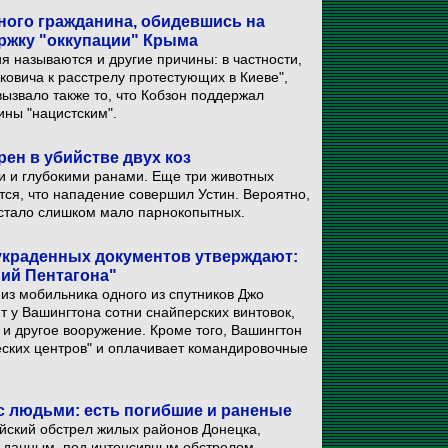
ного гражданина, обидевшись на
ержку "оккупации" Крыма
я называются и другие причины: в частности,
ковича к расстрелу протестующих в Киеве",
вызвало также то, что Кобзон поддержал
ины "нацистским".
рен в убийстве двух коз
и и глубокими ранами. Еще три животных
ся, что нападение совершил Устин. Вероятно,
е стало слишком мало парнокопытных.
украденных документов утверждают:
ний Пентагона"
из мобильника одного из спутников Джо
т у Вашингтона сотни снайперских винтовок,
 и другое вооружение. Кроме того, Вашингтон
еских центров" и оплачивает командировочные
 с людьми: есть погибшие и раненые
йский обстрел жилых районов Донецка,
х данным, под интенсивным обстрелом