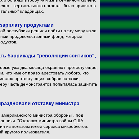
к и останки в гробу или же в семейном склепе.
кта - вертикального погоста - было принято в
онтальных" кладбищах.
 зарплату продуктами
й республики решили пойти на эту меру из-за
иный продовольственный фонд, который
одуктов.
ать баррикады "революции зонтиков",
торые уже два месяца охраняют протестующие,
, что имеют право арестовать любого, кто
инство протестующих, собрав палатки,
черу часть демонстрантов попыталась защитить
праздновали отставку министра
о американского министра обороны", под
ронники. "Отставка министра войны США
дин из пользователей сервиса микроблогов.
ий другого пользователя.