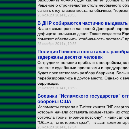
Захоронить можно будет как пепел усопшего, та
Решение о строительстве столь необычного объе
связи с отсутствием места на обычных, "гориз
25 ноября 2014 г., 20:53
В ДНР собираются частично выдавать
Власти самопровозглашенной Донецкой народно
дефицита наличных денег. Также создается Ед
поможет обеспечить "стабильность поставок" пр
25 ноября 2014 г., 19:55
Полиция Гонконга попыталась разобр
задержаны десятки человек
Сотрудники полиции прибыли к постройкам, ко
вместе с судебными приставами и предупредили
будет препятствовать разбору баррикад. Больш
перебазировались в другое место. Однако к ве
баррикады.
25 ноября 2014 г., 18:53
Боевики "Исламского государства" от
обороны США
Исламисты создали в Twitter хэштег "ИГ свергл
которым начали оставлять комментарии их сто
сотрясла троны тиранов повсюду", - написал о
"Обама, ты потерпел крах", - гласит комментар
25 ноября 2014 г., 17:54