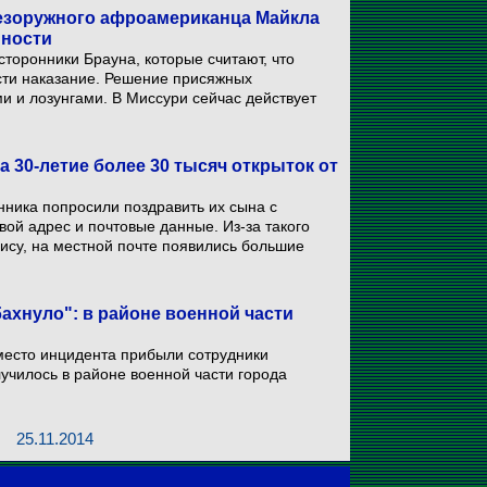
езоружного афроамериканца Майкла
нности
 сторонники Брауна, которые считают, что
сти наказание. Решение присяжных
 и лозунгами. В Миссури сейчас действует
 30-летие более 30 тысяч открыток от
нника попросили поздравить их сына с
вой адрес и почтовые данные. Из-за такого
су, на местной почте появились большие
бахнуло": в районе военной части
место инцидента прибыли сотрудники
училось в районе военной части города
25.11.2014