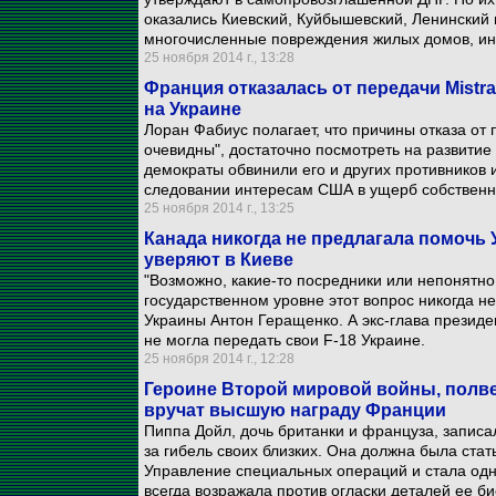
оказались Киевский, Куйбышевский, Ленинский
многочисленные повреждения жилых домов, ин
25 ноября 2014 г., 13:28
Франция отказалась от передачи Mistra
на Украине
Лоран Фабиус полагает, что причины отказа от
очевидны", достаточно посмотреть на развитие
демократы обвинили его и других противников 
следовании интересам США в ущерб собственн
25 ноября 2014 г., 13:25
Канада никогда не предлагала помочь
уверяют в Киеве
"Возможно, какие-то посредники или непонятно 
государственном уровне этот вопрос никогда не
Украины Антон Геращенко. А экс-глава презид
не могла передать свои F-18 Украине.
25 ноября 2014 г., 12:28
Героине Второй мировой войны, полве
вручат высшую награду Франции
Пиппа Дойл, дочь британки и француза, запис
за гибель своих близких. Она должна была стат
Управление специальных операций и стала одн
всегда возражала против огласки деталей ее б