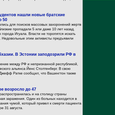
удентов нашли новые братские
о 50
лись для поисков массовых захоронений жертв
близкие пропадали 5 или даже 10 лет назад.
города Игуала. Власти не торопятся искать
в. Недовольные этим активисты предъявили
бхазии. В Эстонии заподозрили РФ в
шение между РФ и непризнанной республикой,
еского альянса Йенс Столтенберг. В свою
Джефф Ратке сообщил, что Вашингтон также
е возросло до 47
распространилась и на столицу страны
чая заражения. Один из больных находится в
ания чумой, который привел к смерти пациента
ре 31 августа.