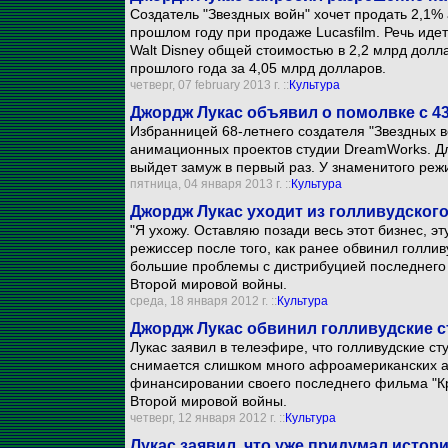
Создатель "Звездных войн" хочет продать 2,1%
прошлом году при продаже Lucasfilm. Речь иде
Walt Disney общей стоимостью в 2,2 млрд долла
прошлого года за 4,05 млрд долларов.
четверг, 07 february 2013 г. ::
Культура
Джордж Лукас объявил о помолвке с 4
Избранницей 68-летнего создателя "Звездных в
анимационных проектов студии DreamWorks. Для
выйдет замуж в первый раз. У знаменитого реж
пятница, 04 января 2013 г. ::
Культура
Джордж Лукас уходит из голливудского
"Я ухожу. Оставляю позади весь этот бизнес, эт
режиссер после того, как ранее обвинил голлив
большие проблемы с дистрибуцией последнего 
Второй мировой войны.
среда, 18 января 2012 г. ::
Культура
Джордж Лукас обвинил голливудские с
Лукас заявил в телеэфире, что голливудские ст
снимается слишком много афроамериканских ак
финансировании своего последнего фильма "Кра
Второй мировой войны.
четверг, 12 января 2012 г. ::
Культура
Лукас заявил, что уже придумал истор