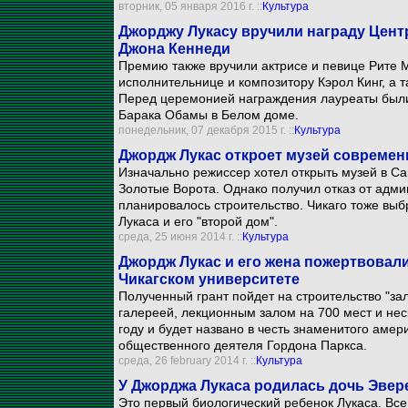
вторник, 05 января 2016 г. ::
Культура
Джорджу Лукасу вручили награду Цент
Джона Кеннеди
Премию также вручили актрисе и певице Рите 
исполнительнице и композитору Кэрол Кинг, а 
Перед церемонией награждения лауреаты был
Барака Обамы в Белом доме.
понедельник, 07 декабря 2015 г. ::
Культура
Джордж Лукас откроет музей современн
Изначально режиссер хотел открыть музей в Са
Золотые Ворота. Однако получил отказ от адми
планировалось строительство. Чикаго тоже выбр
Лукаса и его "второй дом".
среда, 25 июня 2014 г. ::
Культура
Джордж Лукас и его жена пожертвовал
Чикагском университете
Полученный грант пойдет на строительство "зал
галереей, лекционным залом на 700 мест и не
году и будет названо в честь знаменитого аме
общественного деятеля Гордона Паркса.
среда, 26 february 2014 г. ::
Культура
У Джорджа Лукаса родилась дочь Эвер
Это первый биологический ребенок Лукаса. Все