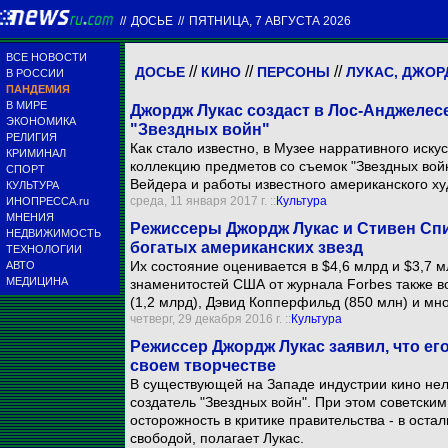
//
ДОСЬЕ
//
ПЯТНИЦА, 7 АВГУСТА 2026
ВСЕ НОВОСТИ
//
//
//
ДОСЬЕ
КИНО
ПЕРСОНЫ
ЛУКАС, ДЖО
В РОССИИ
ПАНДЕМИЯ
В МИРЕ
Джордж Лукас создаст в Лос-Анджелесе
ЭКОНОМИКА
"Звездных войн"
РЕЛИГИЯ
Как стало известно, в Музее нарративного иск
КРИМИНАЛ
коллекцию предметов со съемок "Звездных войн
СПОРТ
Вейдера и работы известного американского х
КУЛЬТУРА
среда, 11 января 2017 г. ::
Культура
ИНОПРЕССА.ru
МНЕНИЯ
Режиссеры Джордж Лукас и Стивен Сп
НЕДВИЖИМОСТЬ
богатых американских звезд
ТЕХНОЛОГИИ
Их состояние оценивается в $4,6 млрд и $3,7 
АВТО
МЕДИЦИНА
знаменитостей США от журнала Forbes также в
(1,2 млрд), Дэвид Копперфильд (850 млн) и мно
четверг, 29 декабря 2016 г. ::
Культура
Режиссер Джордж Лукас заявил, что ег
своем творчестве
В существующей на Западе индустрии кино нель
создатель "Звездных войн". При этом советски
осторожность в критике правительства - в ост
свободой, полагает Лукас.