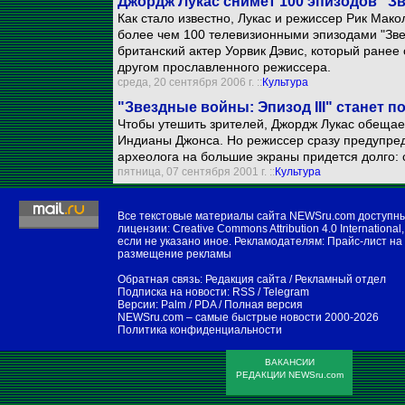
Джордж Лукас снимет 100 эпизодов "З
Как стало известно, Лукас и режиссер Рик Ма
более чем 100 телевизионными эпизодами "Зв
британский актер Уорвик Дэвис, который ранее 
другом прославленного режиссера.
среда, 20 сентября 2006 г. ::
Культура
"Звездные войны: Эпизод III" станет 
Чтобы утешить зрителей, Джордж Лукас обеща
Индианы Джонса. Но режиссер сразу предупред
археолога на большие экраны придется долго: 
пятница, 07 сентября 2001 г. ::
Культура
Все текстовые материалы сайта NEWSru.com доступн
лицензии:
Creative Commons Attribution 4.0 International
,
если не указано иное. Рекламодателям:
Прайс-лист на
размещение рекламы
Обратная связь:
Редакция сайта
/
Рекламный отдел
Подписка на новости:
RSS
/
Telegram
Версии:
Palm / PDA
/
Полная версия
NEWSru.com – самые быстрые новости
2000-2026
Политика конфиденциальности
ВАКАНСИИ
РЕДАКЦИИ NEWSru.com