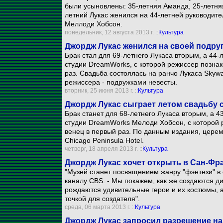
были усыновлены: 35-летняя Аманда, 25-летняя
летний Лукас женился на 44-летней руководит
Меллоди Хобсон.
понедельник, 12 августа 2013 г. ::
Культура
Джордж Лукас женился на своей подру
Брак стал для 69-летнего Лукаса вторым, а 44
студии DreamWorks, с которой режиссер познак
раз. Свадьба состоялась на ранчо Лукаса Skyw
режиссера - подружками невесты.
вторник, 25 июня 2013 г. ::
Культура
Джордж Лукас сыграет летом свадьбу с
Брак станет для 68-летнего Лукаса вторым, а 
студии DreamWorks Мелоди Хобсон, с которой р
венец в первый раз. По данным издания, церем
Chicago Peninsula Hotel.
четверг, 18 апреля 2013 г. ::
Культура
Джордж Лукас хочет открыть в Сан-Фр
"Музей станет посвящением жанру "фэнтези" в 
каналу CBS. - Мы покажем, как же создаются 
рождаются удивительные герои и их костюмы, а
точкой для создателя".
среда, 06 марта 2013 г. ::
Культура
Джордж Лукас запросил разрешение на 