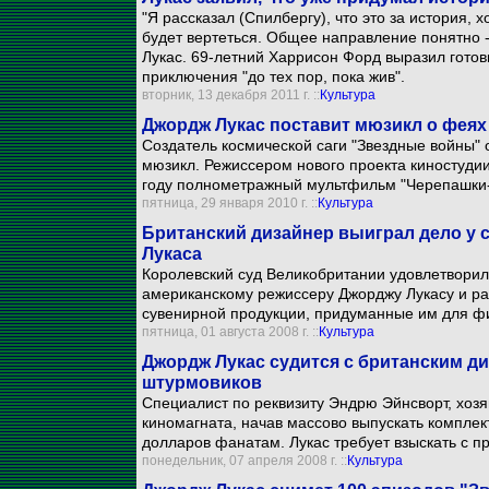
"Я рассказал (Спилбергу), что это за история, х
будет вертеться. Общее направление понятно - 
Лукас. 69-летний Харрисон Форд выразил готов
приключения "до тех пор, пока жив".
вторник, 13 декабря 2011 г. ::
Культура
Джордж Лукас поставит мюзикл о феях
Создатель космической саги "Звездные войны"
мюзикл. Режиссером нового проекта киностудии
году полнометражный мультфильм "Черепашки-
пятница, 29 января 2010 г. ::
Культура
Британский дизайнер выиграл дело у 
Лукаса
Королевский суд Великобритании удовлетворил
американскому режиссеру Джорджу Лукасу и ра
сувенирной продукции, придуманные им для ф
пятница, 01 августа 2008 г. ::
Культура
Джордж Лукас судится с британским д
штурмовиков
Специалист по реквизиту Эндрю Эйнсворт, хозя
киномагната, начав массово выпускать комплек
долларов фанатам. Лукас требует взыскать с 
понедельник, 07 апреля 2008 г. ::
Культура