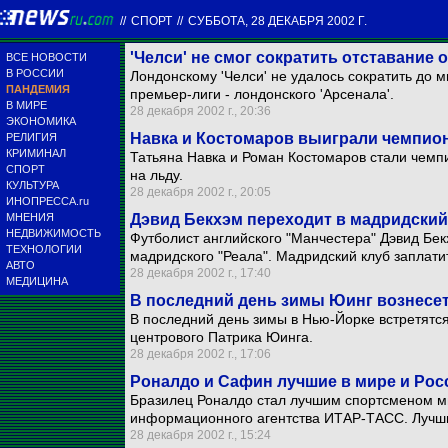
//
СПОРТ
//
СУББОТА, 28 ДЕКАБРЯ 2002 Г.
'Челси' не смог сократить отставание о
ВСЕ НОВОСТИ
В РОССИИ
Лондонскому 'Челси' не удалось сократить до 
ПАНДЕМИЯ
премьер-лиги - лондонского 'Арсенала'.
В МИРЕ
28 декабря 2002 г., 20:36
ЭКОНОМИКА
Навка и Костомаров выиграли чемпион
РЕЛИГИЯ
КРИМИНАЛ
Татьяна Навка и Роман Костомаров стали чемп
СПОРТ
на льду.
КУЛЬТУРА
28 декабря 2002 г., 20:05
ИНОПРЕССА.ru
МНЕНИЯ
Дэвид Бекхэм переходит в мадридский 
НЕДВИЖИМОСТЬ
Футболист английского "Манчестера" Дэвид Бек
ТЕХНОЛОГИИ
мадридского "Реала". Мадридский клуб заплати
АВТО
28 декабря 2002 г., 17:40
МЕДИЦИНА
В последний день зимы Юинг вознесе
В последний день зимы в Нью-Йорке встретятс
центрового Патрика Юинга.
28 декабря 2002 г., 17:06
Роналдо и Сафин лучшие в мире и Рос
Бразилец Роналдо стал лучшим спортсменом ми
информационного агентства ИТАР-ТАСС. Лучши
28 декабря 2002 г., 15:24