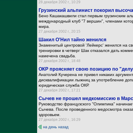
28 декабря 2002 г., 10:29
Грузинский альпинист покорил высо
Бено Кашакашвили стал первым грузинским аль
международный клуб "7 вершин", членами котор
мира.
27 декабря 2002 г., 20:15
Шакил О'Нил тайно женился
Знаменитый центровой 'Лейкерс' женился на с
тренировки в четверг Шак отказался дать комме
намечена свадьба.
27 декабря 2002 г., 18:48
ОКР проясняет свою позицию по "дел
Анатолий Кучерена не привел никаких аргумент
дисквалификации лыжниц за употребление допин
юридическая служба ОКР.
27 декабря 2002 г., 17:21
Сычев не прошел медкомиссию в Мар
Руководство французского "Олимпика" начинает
Сычева. После проведенного медосмотра оказа
здоровьем.
27 декабря 2002 г., 16:29
на день назад